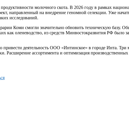
продуктивности молочного скота. В 2026 году в рамках национ
оект, направленный на внедрение геномной селекции. Уже нача
таких исследований.
аграрии Коми смогли значительно обновить техническую базу. О
их как оленеводство, из средств Минвостокразвития РФ было за
о привести деятельность ООО «Интинское» в городе Инта. Три 
ки. Расширение ассортимента и оптимизация производственных 
ся