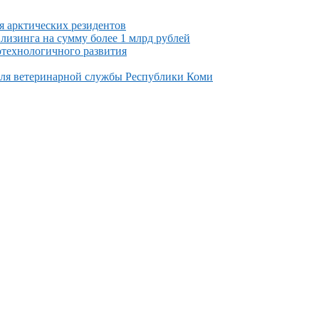
я арктических резидентов
изинга на сумму более 1 млрд рублей
отехнологичного развития
еля ветеринарной службы Республики Коми