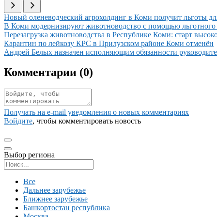
Иллюстрация новости
Новый оленеводческий агрохолдинг в Коми получит льготы дл
Иллюстрация новости
В Коми модернизируют животноводство с помощью льготного л
Иллюстрация новости
Перезагрузка животноводства в Республике Коми: старт высок
Иллюстрация новости
Карантин по лейкозу КРС в Прилузском районе Коми отменён
Иллюстрация новости
Андрей Белых назначен исполняющим обязанности руководит
Комментарии (
0
)
Получать на e‑mail уведомления о новых комментариях
Войдите
, чтобы комментировать новость
Выбор региона
Поиск региона
Все
Дальнее зарубежье
Ближнее зарубежье
Башкортостан республика
Москва