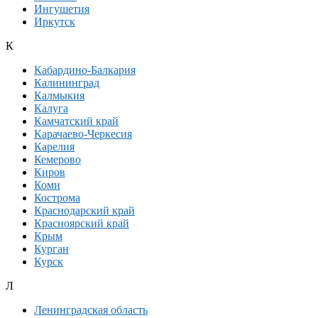
Ингушетия
Иркутск
К
Кабардино-Балкария
Калининград
Калмыкия
Калуга
Камчатский край
Карачаево-Черкесия
Карелия
Кемерово
Киров
Коми
Кострома
Краснодарский край
Красноярский край
Крым
Курган
Курск
Л
Ленинградская область