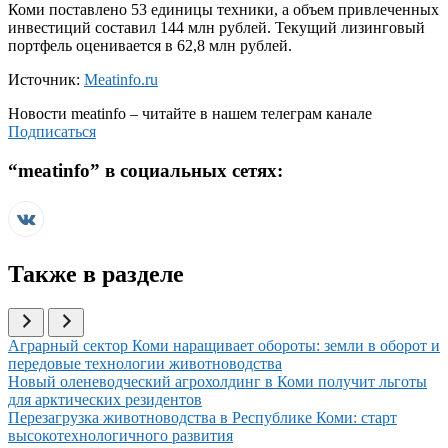
Коми поставлено 53 единицы техники, а объем привлеченных
инвестиций составил 144 млн рублей. Текущий лизинговый
портфель оценивается в 62,8 млн рублей.
Источник:
Meatinfo.ru
Новости
meatinfo
– читайте в нашем телеграм канале
Подписаться
“
meatinfo
” в социальных сетях:
Также в разделе
Иллюстрация новости
Аграрный сектор Коми наращивает обороты: земли в оборот и
передовые технологии животноводства
Иллюстрация новости
Новый оленеводческий агрохолдинг в Коми получит льготы
для арктических резидентов
Иллюстрация новости
Перезагрузка животноводства в Республике Коми: старт
высокотехнологичного развития