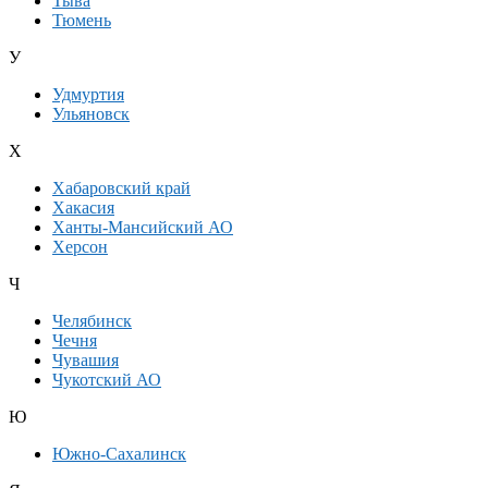
Тыва
Тюмень
У
Удмуртия
Ульяновск
Х
Хабаровский край
Хакасия
Ханты-Мансийский АО
Херсон
Ч
Челябинск
Чечня
Чувашия
Чукотский АО
Ю
Южно-Сахалинск