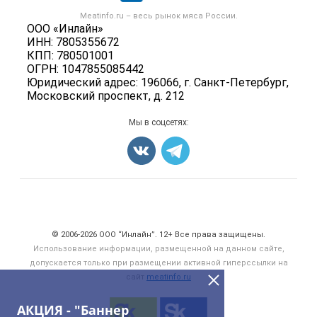
Скот в живом весе
Контактная информация
Форум
Meatinfo.ru – весь
рынок мяса
России.
Колбасы, сосиски, деликатесы
Политика обработки персональных данных
ООО «Инлайн»
Энциклопедия
Мясные полуфабрикаты
ИНН: 7805355672
Для СМИ
Бренды
КПП: 780501001
Мясные консервы
ОГРН: 1047855085442
Мониторинг
Мясные снеки
Юридический адрес: 196066, г. Санкт-Петербург,
Вакансии
Московский проспект, д. 212
Яйца
Блог
Добавить объявление
Мы в соцсетях:
Карта объявлений
Счетчики, авторское право, логотипы
© 2006‑2026 ООО “Инлайн”. 12+ Все права защищены.
Использование информации, размещенной на данном сайте,
допускается только при размещении активной гиперссылки на
сайт
meatinfo.ru
АКЦИЯ - "Баннер