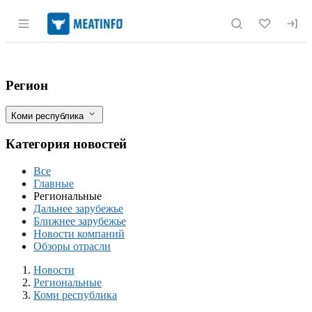
Раздел навигации по сайту meatinfo.r
В Коми модернизируют животноводство 
Фильтры
Регион
Коми республика
Категория новостей
Все
Главные
Региональные
Дальнее зарубежье
Ближнее зарубежье
Новости компаний
Обзоры отрасли
Новости
Разделы
Новости
Региональные
Коми республика