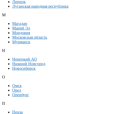
Липецк
Луганская народная республика
М
Магадан
Марий Эл
Мордовия
Московская область
Мурманск
Н
Ненецкий АО
Нижний Новгород
Новосибирск
О
Омск
Орел
Оренбург
П
Пенза