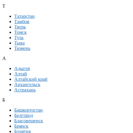
Т
Татарстан
Тамбов
Тверь
Томск
Тула
Тыва
Тюмень
А
Адыгея
Алтай
Алтайский край
Архангельск
Астрахань
Б
Башкортостан
Белгород
Благовещенск
Брянск
Бурятия