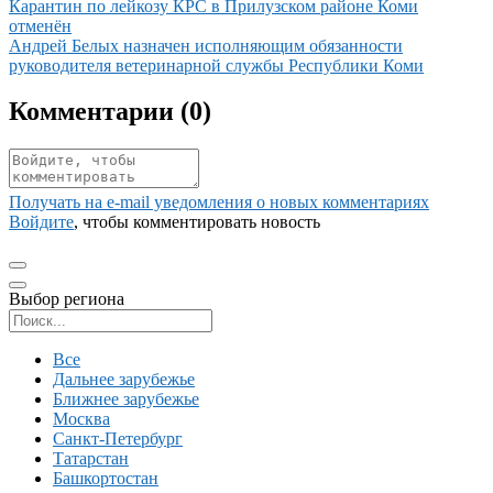
Иллюстрация новости
Карантин по лейкозу КРС в Прилузском районе Коми
отменён
Иллюстрация новости
Андрей Белых назначен исполняющим обязанности
руководителя ветеринарной службы Республики Коми
Комментарии (
0
)
Получать на e‑mail уведомления о новых комментариях
Войдите
, чтобы комментировать новость
Выбор региона
Поиск региона
Все
Дальнее зарубежье
Ближнее зарубежье
Москва
Санкт-Петербург
Татарстан
Башкортостан